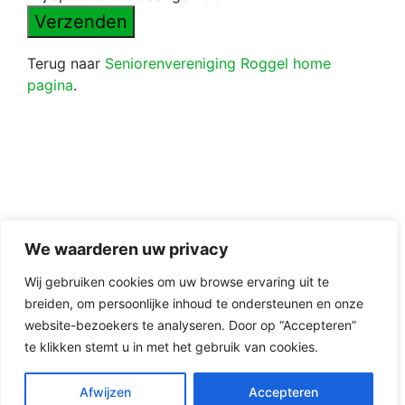
Terug naar
Seniorenvereniging Roggel home
pagina
.
We waarderen uw privacy
Wij gebruiken cookies om uw browse ervaring uit te
breiden, om persoonlijke inhoud te ondersteunen en onze
website-bezoekers te analyseren. Door op “Accepteren”
Copyright 2026 · Realisatie Europe Web Media ·
te klikken stemt u in met het gebruik van cookies.
Vormgeving Hoenenenvandooren
Afwijzen
Accepteren
Beheerderslogin
·
Privacy Statement
·
Disclaimer