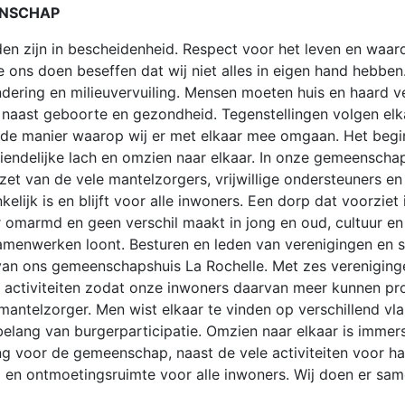
ENSCHAP
en zijn in bescheidenheid. Respect voor het leven en waard
e ons doen beseffen dat wij niet alles in eigen hand hebb
dering en milieuvervuiling. Mensen moeten huis en haard v
n naast geboorte en gezondheid. Tegenstellingen volgen elk
de manier waarop wij er met elkaar mee omgaan. Het begint
endelijke lach en omzien naar elkaar. In onze gemeenschap
et van de vele mantelzorgers, vrijwillige ondersteuners en
elijk is en blijft voor alle inwoners. Een dorp dat voorziet
omarmd en geen verschil maakt in jong en oud, cultuur en g
amenwerken loont. Besturen en leden van verenigingen en s
an ons gemeenschapshuis La Rochelle. Met zes vereniginge
activiteiten zodat onze inwoners daarvan meer kunnen pr
antelzorger. Men wist elkaar te vinden op verschillend vl
elang van burgerparticipatie. Omzien naar elkaar is immers
ng voor de gemeenschap, naast de vele activiteiten voor haa
d en ontmoetingsruimte voor alle inwoners. Wij doen er sam