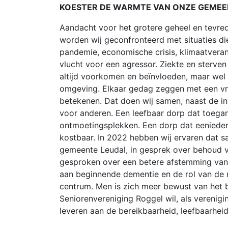
KOESTER DE WARMTE VAN ONZE GEME
Aandacht voor het grotere geheel en tevred
worden wij geconfronteerd met situaties di
pandemie, economische crisis, klimaatveran
vlucht voor een agressor. Ziekte en sterve
altijd voorkomen en beïnvloeden, maar wel 
omgeving. Elkaar gedag zeggen met een vri
betekenen. Dat doen wij samen, naast de inz
voor anderen. Een leefbaar dorp dat toegank
ontmoetingsplekken. Een dorp dat eenieder 
kostbaar. In 2022 hebben wij ervaren dat s
gemeente Leudal, in gesprek over behoud v
gesproken over een betere afstemming van 
aan beginnende dementie en de rol van de m
centrum. Men is zich meer bewust van het b
Seniorenvereniging Roggel wil, als verenigi
leveren aan de bereikbaarheid, leefbaarhei